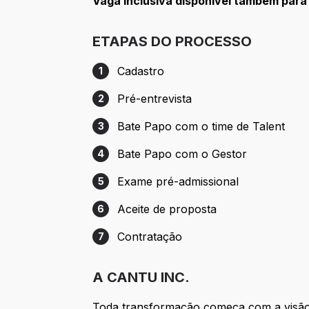
Vaga inclusiva disponível também para
ETAPAS DO PROCESSO
Cadastro
1
Etapa 1: Cadastro
Pré-entrevista
2
Etapa 2: Pré-entrevista
Bate Papo com o time de Talent
3
Etapa 3: Bate Papo com o time de Talent
Bate Papo com o Gestor
4
Etapa 4: Bate Papo com o Gestor
Exame pré-admissional
5
Etapa 5: Exame pré-admissional
Aceite de proposta
6
Etapa 6: Aceite de proposta
Contratação
7
Etapa 7: Contratação
A CANTU INC.
Toda transformação começa com a visão