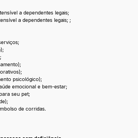
ensível a dependentes legais;
ensível a dependentes legais; ;
erviços;
);
;
namento);
orativos);
nto psicológico);
aúde emocional e bem-estar;
para seu pet;
de);
embolso de corridas.