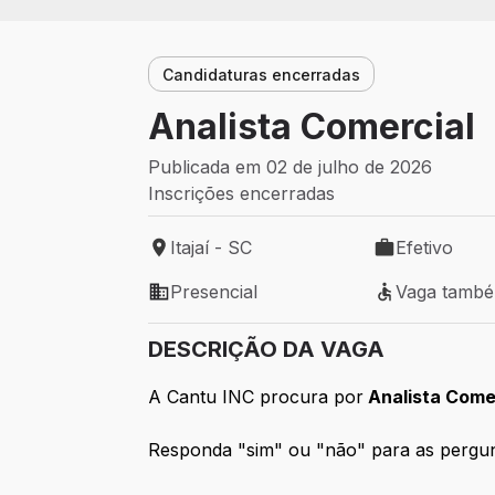
Candidaturas encerradas
Analista Comercial
Publicada em 02 de julho de 2026
Inscrições encerradas
Itajaí - SC
Efetivo
Local de trabalho: Itajaí - SC
Tipo de vaga: 
Presencial
Vaga tamb
Modelo de trabalho: Presencial
Vaga também 
DESCRIÇÃO DA VAGA
A Cantu INC procura por
Analista Come
Responda "sim" ou "não" para as pergunta