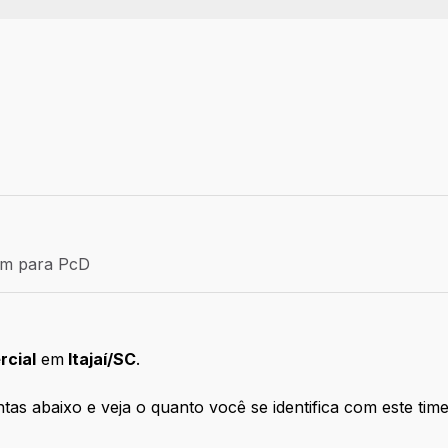
Efetivo
ém para PcD
para PcD
rcial
em
Itajaí/SC
.
s abaixo e veja o quanto você se identifica com este time